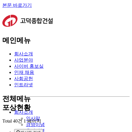
본문 바로가기
메인메뉴
회사소개
사업분야
사이버 홍보실
인재 채용
사회공헌
인트라넷
전체메뉴
포상현황
회사소개
인사말
Total 40건
1 페이지
경영이념
윤리경영