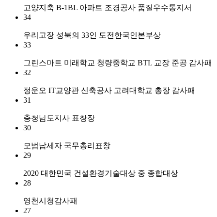
고양지축 B-1BL 아파트 조경공사 품질우수통지서
34
우리고장 성북의 33인 도전한국인본부상
33
그린스마트 미래학교 청량중학교 BTL 교장 준공 감사패
32
정운오 IT교양관 신축공사 고려대학교 총장 감사패
31
충청남도지사 표창장
30
모범납세자 국무총리표창
29
2020 대한민국 건설환경기술대상 중 종합대상
28
영천시청감사패
27