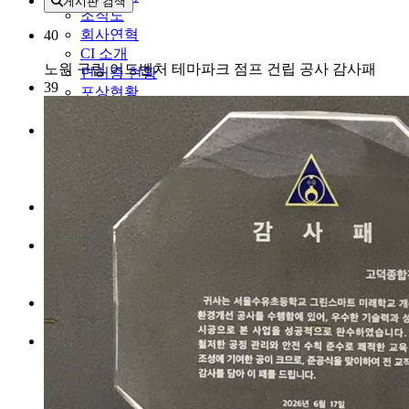
게시판 검색
조직도
회사연혁
40
CI 소개
노원 구립 어드벤처 테마파크 점프 건립 공사 감사패
면허증 현황
39
포상현황
찾아오시는 길
사업분야
토목
건축
조경
사이버 홍보실
뉴스
인재 채용
인재상
채용공고
사회공헌
행복 나눔
인트라넷
로그인
사내알림
주요행사