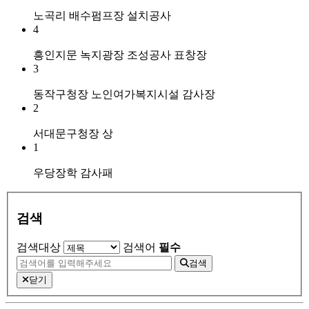
노곡리 배수펌프장 설치공사
4
흥인지문 녹지광장 조성공사 표창장
3
동작구청장 노인여가복지시설 감사장
2
서대문구청장 상
1
우당장학 감사패
검색
검색대상
검색어
필수
검색
닫기