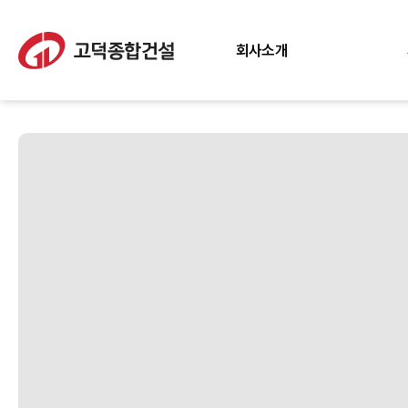
회사소개
인사말
경영이념
윤리경영
조직도
회사연혁
CI 소개
면허증 현황
포상현황
찾아오시는 길