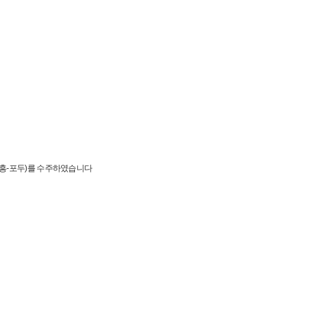
흥-포두)를 수주하였습니다