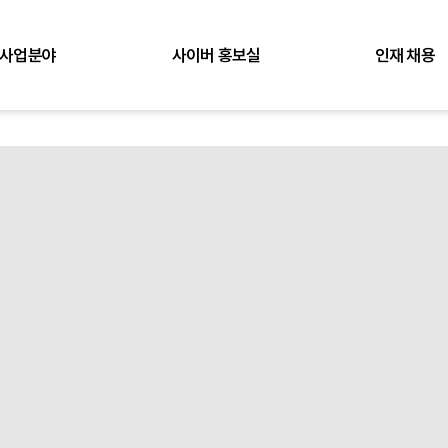
사업분야
사이버 홍보실
인재 채용
토목
뉴스
인재상
건축
채용공고
조경