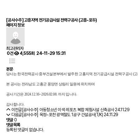
[공사수주] 고흥지역 전기공급시설 전력구공사 (고흥-포두)
페이지 정보
최고관리자
0건
4,555회
24-11-29 15:31
본문
당사는 한국전력공사 중부건설본부에서 발주한 고흥지역 전기공급시설 전력구공사 (고
본 공사는 전라남도 고흥군 풍양면 상림리 일원
에 위치하며
공사기간은
2024.12.16~2026.02.08.
까지 입니다.
감사합니다.
이전글
[공사수주] 아동청소년 이색 레포츠 복합 체험시설 신축공사
24.11.29
다음글
[공사수주] 옥정~포천 광역철도 1공구 건설공사(T/K)
24.11.29
댓글
0
댓글목록
등록된 댓글이 없습니다.