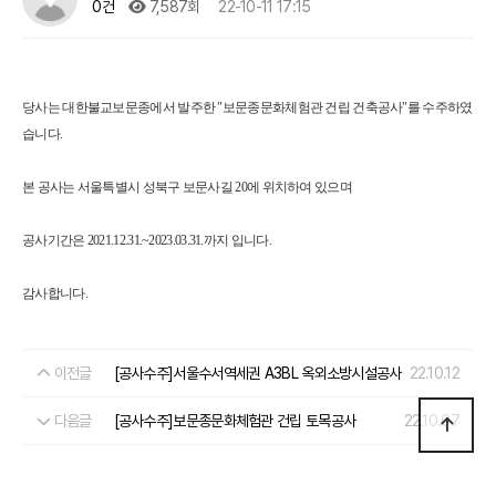
0건
7,587회
22-10-11 17:15
당사는 대한불교보문종에서 발주한 "보문종문화체험관 건립 건축공사"를 수주하였
습니다.
본 공사는 서울특별시 성북구 보문사길 20
에 위치하여
있으며
공사기간은 2021.12.31.~2023.03.31.까지 입니다.
감사합니다.
이전글
[공사수주]서울수서역세권 A3BL 옥외소방시설공사
22.10.12
다음글
[공사수주]보문종문화체험관 건립 토목공사
22.10.07