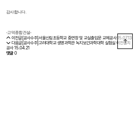
감사합니다.
-고덕종합건설-
이전글
[공사수주]서울신림초등학교 중연창 및 교실출입문 교체공사
15.07.13
다음글
[공사수주]고려대학교 생명과학관 녹지보건과학대학 실험실 이전설치
공사
15.04.21
댓글
0
댓글목록
등록된 댓글이 없습니다.
사이트 정보
고덕종합건설 소개
찾아오시는 길
개인정보 취급방침
회사명 : (주)고덕종합건설 대표 : 나기선
서울특별시 성북구 동소문로 125 골든타워 14층 TEL : 02-3291-2000 FAX :
02-924-0514
Copyright (C) 2023 Goduk Construction. All rights reserved.