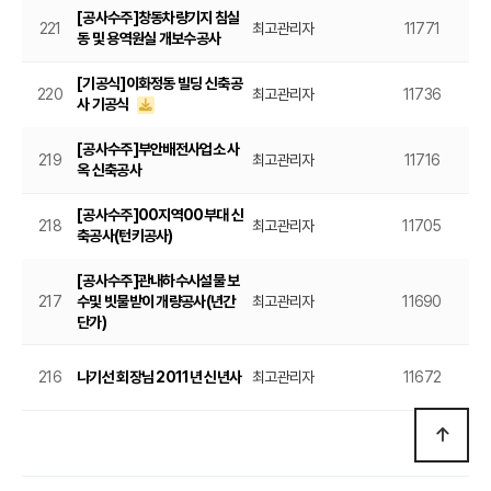
[공사수주]창동차량기지 침실
221
최고관리자
11771
2
동 및 용역원실 개보수공사
[기공식]이화정동 빌딩 신축공
220
최고관리자
11736
2
사 기공식
[공사수주]부안배전사업소 사
219
최고관리자
11716
2
옥 신축공사
[공사수주]00지역00부대 신
218
최고관리자
11705
2
축공사(턴키공사)
[공사수주]관내하수시설물 보
217
수및 빗물받이 개량공사(년간
최고관리자
11690
20
단가)
216
나기선 회장님 2011년 신년사
최고관리자
11672
2