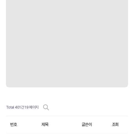
Total 401건
19 페이지
번호
제목
글쓴이
조회