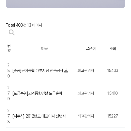
Total 400건
13 페이지
번
제목
글쓴이
조회
호
2
8
[준공]군자농협 대부지점 신축공사
최고관리자
15433
20
0
2
7
[도급순위]고덕종합건설 도급순위
최고관리자
15410
20
9
2
7
[시무식] 2012년도 대표이사 신년사
최고관리자
15227
20
8