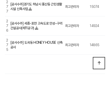
2
[공사수주]경기도 하남시 풍산동 근린생활
7
최고관리자
15074
20
시설 신축사업
7
2
[공사수주] 세종-포천 고속도로 안성~구리
7
최고관리자
14924
20
건설공사(제11공구)
6
2
[공사수주] 도곡동 HONEY HOUSE 신축
7
최고관리자
14865
20
공사
5
[사무실이전]골든타워 5층에서 14층으로
이전
[공사수주]00지역 탄약고 신축공사