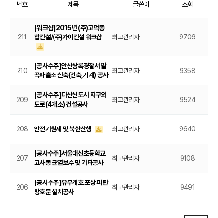
번호
제목
글쓴이
조회
[워크샵]2015년 (주)고덕종
211
합건설/(주)가야건설 워크샵
최고관리자
9706
2
[공사수주]안산상록경찰서 팔
210
최고관리자
9358
2
곡파출소 신축(건축,기계) 공사
[공사수주]다산신도시 지구외
209
최고관리자
9524
2
도로(4개소) 건설공사
208
안전기원제 및 북한산행
최고관리자
9640
2
[공사수주]서울대신초등학교
207
최고관리자
9108
2
고사동 균열보수 및 기타공사
[공사수주]유무개호 포상 피탄
206
최고관리자
9491
2
방호문 설치공사