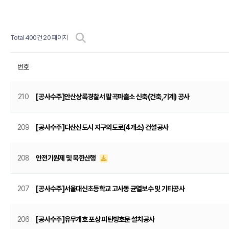
Total 400건
20 페이지
번호
210
[공사수주]안산상록경찰서 팔곡파출소 신축(건축,기계) 공사
209
[공사수주]다산신도시 지구외도로(4개소) 건설공사
208
안전기원제 및 북한산행
207
[공사수주]서울대신초등학교 고사동 균열보수 및 기타공사
206
[공사수주]유무개호 포상 피탄방호문 설치공사