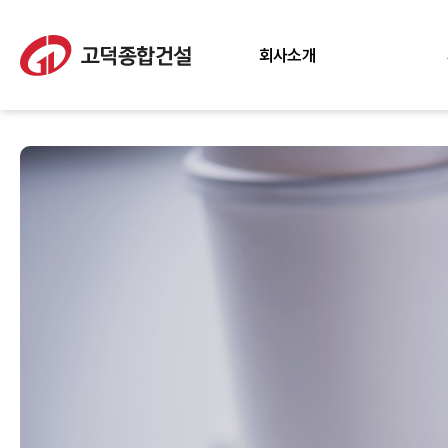
회사소개
인사말
경영이념
윤리경영
조직도
회사연혁
CI 소개
면허증 현황
포상현황
찾아오시는 길