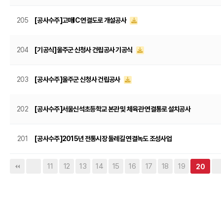
205
[공사수주]고매IC 연결도로 개설공사
204
[기공식]울주군 신청사 건립공사 기공식
203
[공사수주]울주군 신청사 건립공사
202
[공사수주]서울신석초등학교 본관 및 체육관 연결통로 설치공사
201
[공사수주]2015년 전통시장 둘레길 연결녹도 조성사업
11
12
13
14
15
16
17
18
19
20