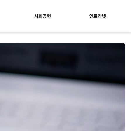
사회공헌
인트라넷
행복 나눔
로그인
사내알림
주요행사
사내자료실
입사지원