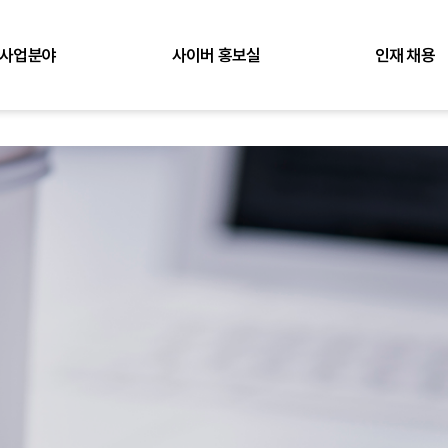
사업분야
사이버 홍보실
인재 채용
토목
뉴스
인재상
건축
채용공고
조경